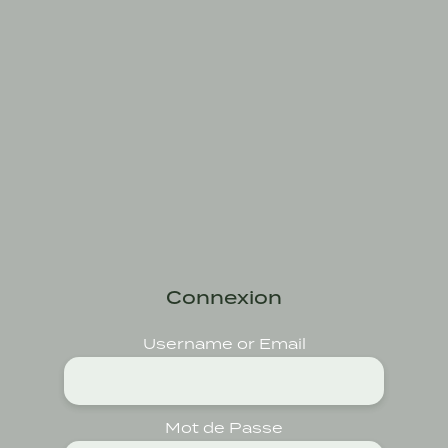
Skip
to
Close
main
Menu
content
Connexion
Username or Email
Mot de Passe